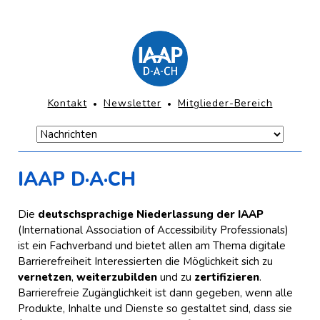
Direkt
zum
Inhalt
springen
KOPFNAVIGATION
Kontakt
Newsletter
Mitglieder-Bereich
Navigation
überspringen
Navigation
Hauptmenü-
überspringen
Mobile
IAAP D·A·CH
Die
deutschsprachige Niederlassung der IAAP
(
International Association of Accessibility Professionals
)
ist ein Fachverband und bietet allen am Thema digitale
Barrierefreiheit Interessierten die Möglichkeit sich zu
vernetzen
,
weiterzubilden
und zu
zertifizieren
.
Barrierefreie Zugänglichkeit ist dann gegeben, wenn alle
Produkte, Inhalte und Dienste so gestaltet sind, dass sie