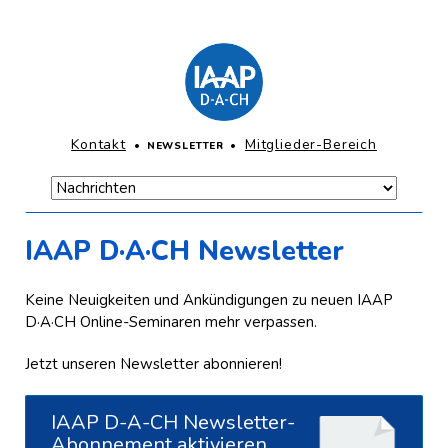
Direkt
zum
Inhalt
springen
KOPFNAVIGATION
Kontakt
Mitglieder-Bereich
Navigation
NEWSLETTER
überspringen
Navigation
Hauptmenü-
überspringen
Mobile
IAAP D·A·CH Newsletter
Keine Neuigkeiten und Ankündigungen zu neuen IAAP
D·A·CH Online-Seminaren mehr verpassen.
Jetzt unseren Newsletter abonnieren!
IAAP D-A-CH Newsletter-
Abonnement aktivieren