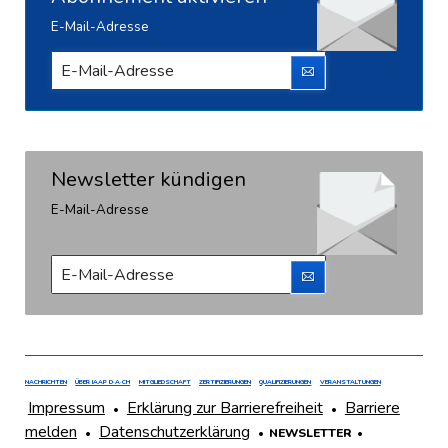
E-Mail-Adresse
Newsletter kündigen
E-Mail-Adresse
NAVIGATION
HAUPTMENÜ
NACHRICHTEN
ÜBER IAAP D·A·CH
MITGLIEDSCHAFT
ZERTIFIZIERUNGEN
QUALIFIZIERUNGEN
VERANSTALTUNGEN
ÜBERSPRINGEN
DER
NAVIGATION
FOOTER
Impressum
Erklärung zur Barrierefreiheit
Barriere
FUSSZEILE
ÜBERSPRINGEN
melden
Datenschutzerklärung
LINKS
NEWSLETTER