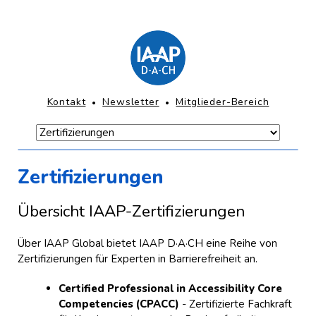
Direkt
zum
Inhalt
springen
KOPFNAVIGATION
Kontakt
Newsletter
Mitglieder-Bereich
Navigation
überspringen
Navigation
Hauptmenü-
überspringen
Mobile
Zertifizierungen
Übersicht IAAP-Zertifizierungen
Über IAAP Global bietet IAAP D·A·CH eine Reihe von
Zertifizierungen für Experten in Barrierefreiheit an.
Certified Professional in Accessibility Core
Competencies (CPACC)
- Zertifizierte Fachkraft