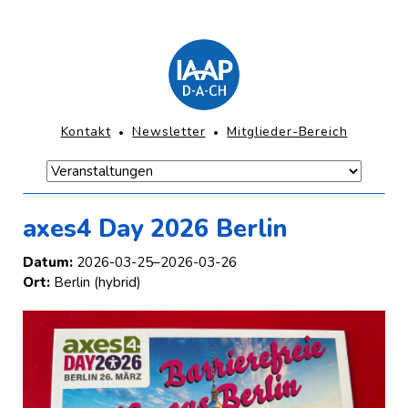
Direkt
zum
Inhalt
springen
KOPFNAVIGATION
Kontakt
Newsletter
Mitglieder-Bereich
Navigation
überspringen
Navigation
Hauptmenü-
überspringen
Mobile
axes4 Day 2026 Berlin
Datum:
2026-03-25–2026-03-26
Ort:
Berlin (hybrid)