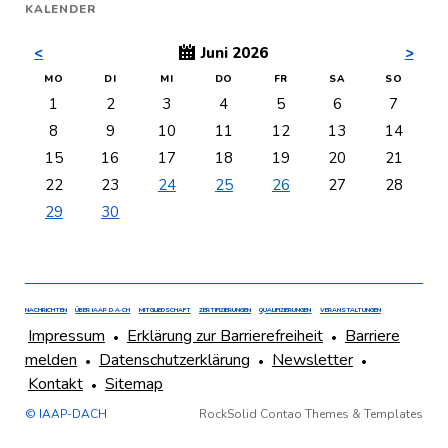
KALENDER
<
Juni 2026
>
NTAG
ENSTAG
TTWOCH
NNERSTAG
EITAG
MSTAG
NNTAG
MO
DI
MI
DO
FR
SA
SO
1
2
3
4
5
6
7
8
9
10
11
12
13
14
15
16
17
18
19
20
21
22
23
24
25
26
27
28
29
30
NAVIGATION
HAUPTMENÜ
NACHRICHTEN
ÜBER IAAP D·A·CH
MITGLIEDSCHAFT
ZERTIFIZIERUNGEN
QUALIFIZIERUNGEN
VERANSTALTUNGEN
ÜBERSPRINGEN
DER
NAVIGATION
FOOTER
Impressum
Erklärung zur Barrierefreiheit
Barriere
FUSSZEILE
ÜBERSPRINGEN
melden
Datenschutzerklärung
Newsletter
LINKS
Kontakt
Sitemap
© IAAP-DACH
RockSolid Contao Themes & Templates