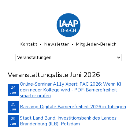
Direkt
zum
Inhalt
springen
KOPFNAVIGATION
Kontakt
Newsletter
Mitglieder-Bereich
Navigation
überspringen
Navigation
Hauptmenü-
überspringen
Mobile
Veranstaltungsliste Juni 2026
Online-Seminar A11y Xpert: PAC 2026: Wenn KI
24
dein neuer Kollege wird - PDF-Barrierefreiheit
Jun
smarter prüfen
2026
25
Barcamp Digitale Barrierefreiheit 2026 in Tübingen
Jun
2026
Stadt Land Bund, Investitionsbank des Landes
29
Brandenburg (ILB), Potsdam
Jun
2026