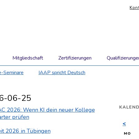
KO
Kon
Nav
übe
Mitgliedschaft
Zertifizierungen
Qualifizierunge
e-Seminare
IAAP spricht Deutsch
26-06-25
KALEN
AC 2026: Wenn KI dein neuer Kollege
arter prüfen
<
eit 2026 in Tübingen
NT
MO