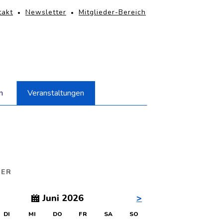
PFNAVIGATION
takt
Newsletter
Mitglieder-Bereich
igation
rspringen
n
Veranstaltungen
DER
Juni 2026
>
AG
ENSTAG
TTWOCH
NNERSTAG
EITAG
MSTAG
NNTAG
DI
MI
DO
FR
SA
SO