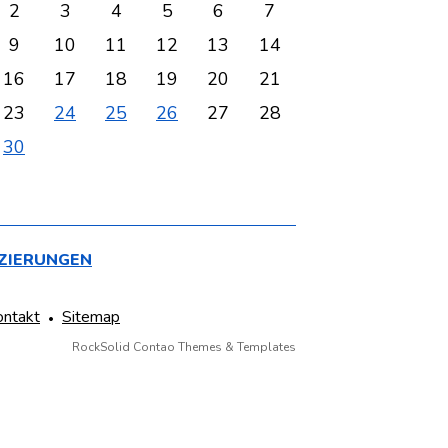
2
3
4
5
6
7
9
10
11
12
13
14
16
17
18
19
20
21
23
24
25
26
27
28
30
IZIERUNGEN
ontakt
Sitemap
RockSolid Contao Themes & Templates