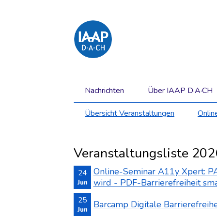
Direkt
zum
Inhalt
springen
Hauptnavigation
Navigation
Nachrichten
Über IAAP D·A·CH
überspringen
Untermenü
Übersicht Veranstaltungen
Onlin
Navigation
überspringen
Veranstaltungsliste 20
Online-Seminar A11y Xpert: P
24
wird - PDF-Barrierefreiheit sm
Jun
2026
25
Barcamp Digitale Barrierefreih
Jun