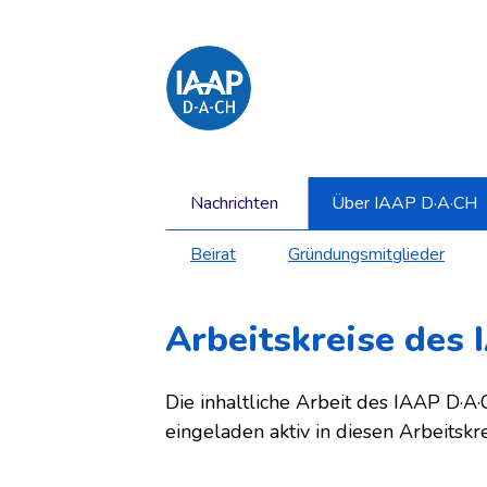
Direkt
zum
Inhalt
springen
Hauptnavigation
Navigation
Nachrichten
Über IAAP D·A·CH
überspringen
Untermenü
Beirat
Gründungsmitglieder
Navigation
überspringen
Arbeitskreise des
Die inhaltliche Arbeit des IAAP D·A·
eingeladen aktiv in diesen Arbeitskr