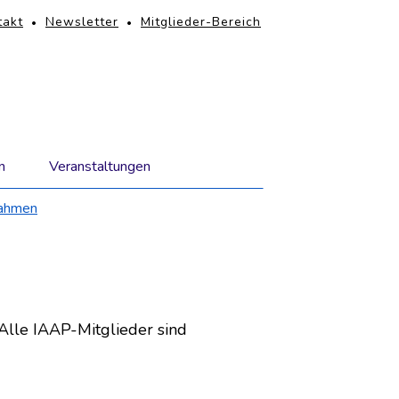
PFNAVIGATION
takt
Newsletter
Mitglieder-Bereich
igation
rspringen
n
Veranstaltungen
nahmen
 Alle IAAP-Mitglieder sind