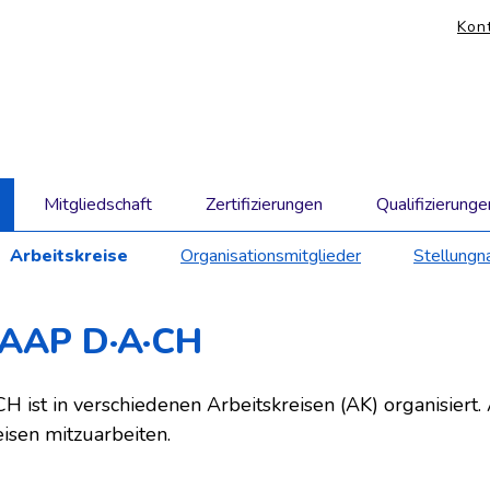
KO
Kon
Nav
übe
Mitgliedschaft
Zertifizierungen
Qualifizierunge
Arbeitskreise
Organisationsmitglieder
Stellung
 IAAP D·A·CH
CH ist in verschiedenen Arbeitskreisen (AK) organisiert.
eisen mitzuarbeiten.