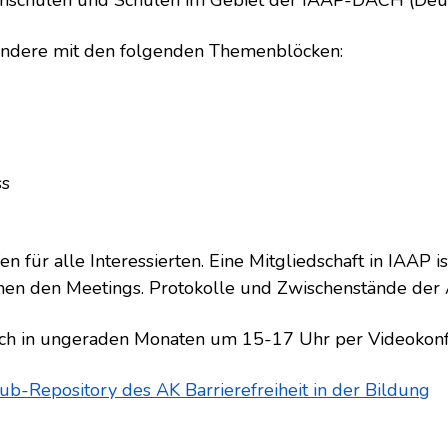
chschulen und Schulen im Gebiet der IAAP-DACH (Deuts
esondere mit den folgenden Themenblöcken:
ss
en für alle Interessierten. Eine Mitgliedschaft in IAAP is
hen den Meetings. Protokolle und Zwischenstände der Akt
och in ungeraden Monaten um 15-17 Uhr per Videokonf
ub-Repository des AK Barrierefreiheit in der Bildung